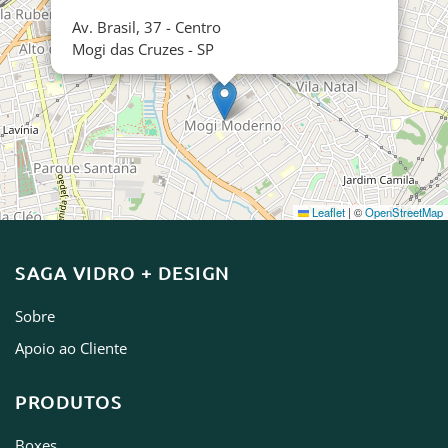
Av. Brasil, 37 - Centro
Mogi das Cruzes - SP
Leaflet
|
©
OpenStreetMap
SAGA VIDRO + DESIGN
Sobre
Apoio ao Cliente
PRODUTOS
Boxes