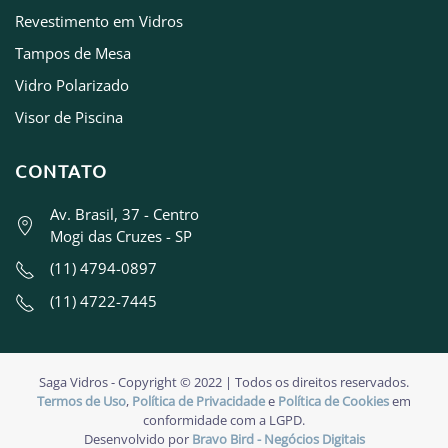
Revestimento em Vidros
Tampos de Mesa
Vidro Polarizado
Visor de Piscina
CONTATO
Av. Brasil, 37 - Centro
Mogi das Cruzes - SP
(11) 4794-0897
(11) 4722-7445
Saga Vidros - Copyright © 2022 | Todos os direitos reservados.
Termos de Uso
,
Política de Privacidade
e
Política de Cookies
em
conformidade com a LGPD.
Desenvolvido por
Bravo Bird - Negócios Digitais